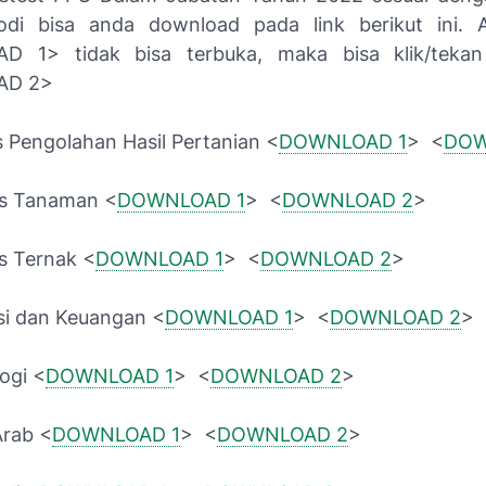
di bisa anda download pada link berikut ini. A
 1> tidak bisa terbuka, maka bisa klik/tekan
AD 2>
is Pengolahan Hasil Pertanian <
DOWNLOAD 1
> <
DOW
nis Tanaman <
DOWNLOAD 1
> <
DOWNLOAD 2
>
is Ternak <
DOWNLOAD 1
> <
DOWNLOAD 2
>
si dan Keuangan <
DOWNLOAD 1
> <
DOWNLOAD 2
>
ogi <
DOWNLOAD 1
> <
DOWNLOAD 2
>
Arab <
DOWNLOAD 1
> <
DOWNLOAD 2
>