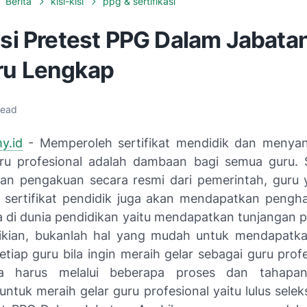
Berita
kisi-kisi
ppg & sertifikasi
isi Pretest PPG Dalam Jabata
ru Lengkap
read
y.id
- Memperoleh sertifikat mendidik dan menyan
ru profesional adalah dambaan bagi semua guru. 
n pengakuan secara resmi dari pemerintah, guru
ertifikat pendidik juga akan mendapatkan pengh
a di dunia pendidikan yaitu mendapatkan tunjangan pr
kian, bukanlah hal yang mudah untuk mendapatkan
etiap guru bila ingin meraih gelar sebagai guru prof
a harus melalui beberapa proses dan tahapa
untuk meraih gelar guru profesional yaitu lulus sele