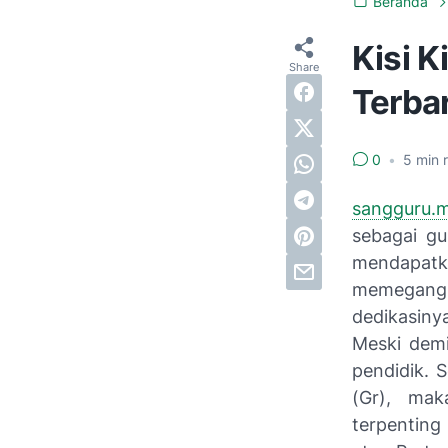
Beranda
Kisi K
Terba
0
•
5
min 
sangguru.m
sebagai gu
mendapatka
memegang s
dedikasiny
Meski demi
pendidik. S
(Gr), mak
terpenting 