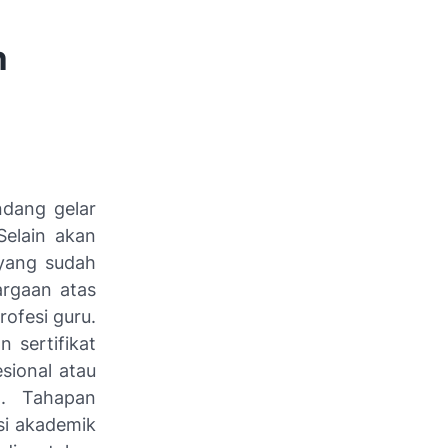
n
dang gelar
Selain akan
 yang sudah
argaan atas
ofesi guru.
 sertifikat
esional atau
n. Tahapan
ksi akademik