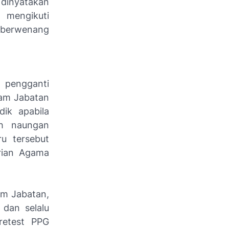
 dinyatakan
 mengikuti
 berwenang
 pengganti
lam Jabatan
dik apabila
h naungan
u tersebut
rian Agama
am Jabatan,
 dan selalu
retest PPG