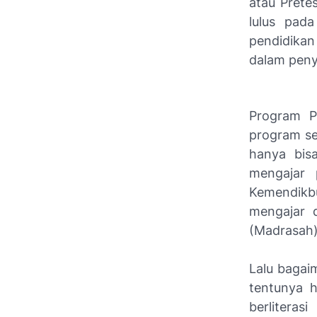
atau Prete
lulus pad
pendidika
dalam peny
Program P
program se
hanya bisa
mengajar 
Kemendikb
mengajar 
(Madrasah)
Lalu bagai
tentunya h
berlitera