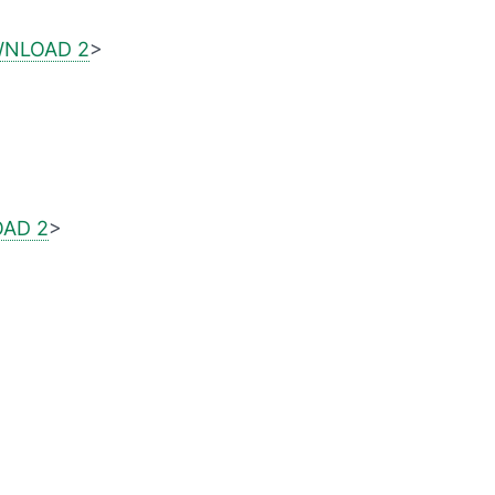
NLOAD 2
>
AD 2
>