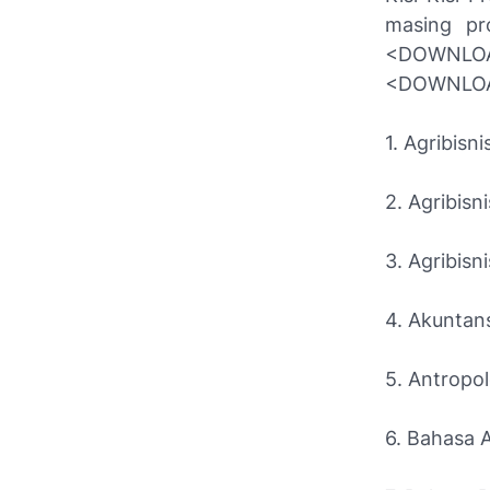
masing pro
<DOWNLOAD
<DOWNLO
1. Agribisn
2. Agribis
3. Agribisn
4. Akuntan
5. Antropol
6. Bahasa 