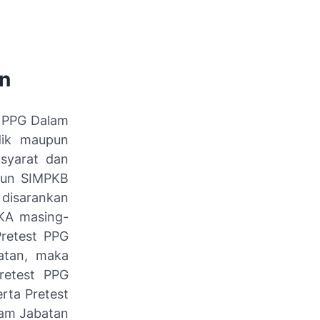
an
t PPG Dalam
dik maupun
-syarat dan
akun SIMPKB
 disarankan
KA masing-
Pretest PPG
atan, maka
retest PPG
rta Pretest
lam Jabatan