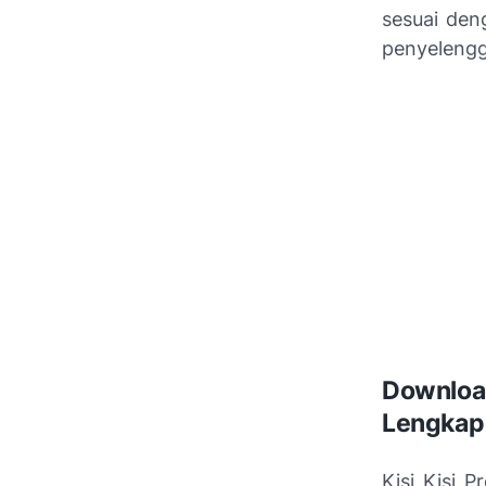
sesuai den
penyelengg
Download
Lengkap
Kisi Kisi 