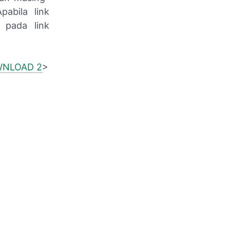
pabila link
 pada link
NLOAD 2
>