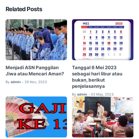
Related Posts
Menjadi ASN Panggilan
Tanggal 6 Mei 2023
Jiwa atau Mencari Aman?
sebagai hari libur atau
bukan, berikut
By
admin
29 Nov, 2023
•
penjelasannya
By
admin
03 May, 2023
•